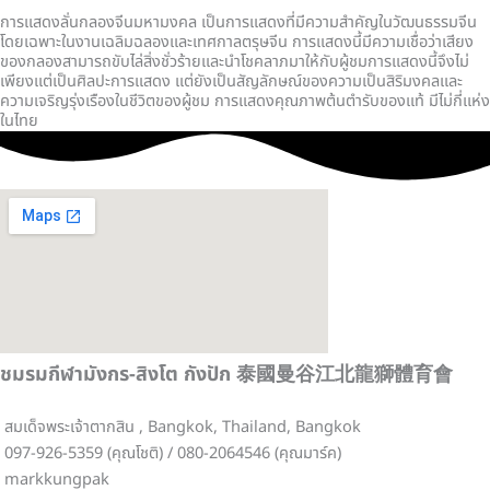
การแสดงลั่นกลองจีนมหามงคล เป็นการแสดงที่มีความสำคัญในวัฒนธรรมจีน
โดยเฉพาะในงานเฉลิมฉลองและเทศกาลตรุษจีน การแสดงนี้มีความเชื่อว่าเสียง
ของกลองสามารถขับไล่สิ่งชั่วร้ายและนำโชคลาภมาให้กับผู้ชมการแสดงนี้จึงไม่
เพียงแต่เป็นศิลปะการแสดง แต่ยังเป็นสัญลักษณ์ของความเป็นสิริมงคลและ
ความเจริญรุ่งเรืองในชีวิตของผู้ชม การแสดงคุณภาพต้นตำรับของแท้ มีไม่กี่เเห่ง
ในไทย
ชมรมกีฬามังกร-สิงโต กังปัก 泰國曼谷江北龍獅體育會
สมเด็จพระเจ้าตากสิน , Bangkok, Thailand, Bangkok
097-926-5359 (คุณโชติ) / 080-2064546 (คุณมาร์ค)
markkungpak