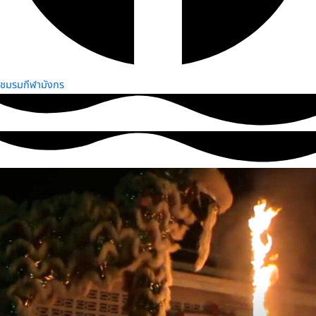
ชมรมกีฬามังกร