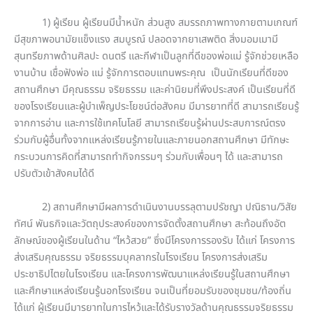
1) ผู้เรียน ผู้เรียนมีน้ำหนัก ส่วนสูง สมรรถภาพทางกายตามเกณฑ์
มีสุขภาพอนามัยแข็งแรง สมบูรณ์ ปลอดจากยาเสพติด สิ่งมอมเมามี
สุนทรียภาพด้านศิลปะ ดนตรี และกีฬาเป็นลูกที่ดีของพ่อแม่ รู้จักช่วยเหลือ
งานบ้าน เชื่อฟังพ่อ แม่ รู้จักการตอบแทนพระคุณ เป็นนักเรียนที่ดีของ
สถานศึกษา มีคุณธรรม จริยธรรม และค่านิยมที่พึงประสงค์ เป็นเรียนที่ดี
ของโรงเรียนและผู้บำเพ็ญประโยชน์ต่อสังคม มีมารยาทที่ดี สามารถเรียนรู้
จากการอ่าน และการใช้เทคโนโลยี สามารถเรียนรู้ผ่านประสบการณ์ตรง
ร่วมกับผู้อื่นทั้งจากแหล่งเรียนรู้ภายในและภายนอกสถานศึกษา มีทักษะ
กระบวนการคิดที่สามารถทำกิจกรรมๆ ร่วมกับเพื่อนๆ ได้ และสามารถ
ปรับตัวเข้าสังคมได้ดี
2) สถานศึกษามีผลการดำเนินงานบรรลุตามปรัชญา ปณิธาน/วิสัย
ทัศน์ พันธกิจและวัตถุประสงค์ของการจัดตั้งสถานศึกษา สะท้อนถึงอัต
ลักษณ์ของผู้เรียนในด้าน “ไหว้สวย” ซึ่งมีโครงการรองรับ ได้แก่ โครงการ
ส่งเสริมคุณธรรม จริยธรรมบุคลากรในโรงเรียน โครงการส่งเสริม
ประชาธิปไตยในโรงเรียน และโครงการพัฒนาแหล่งเรียนรู้ในสถานศึกษา
และศึกษาแหล่งเรียนรู้นอกโรงเรียน จนเป็นที่ยอมรับของชุมชน/ท้องถิ่น
ได้แก่ ผู้เรียนมีมารยาทในการไหว้และได้รับรางวัลด้านคุณธรรมจริยธรรม