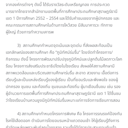
จากองค์กรต่างๆ ดังนี้ ได้รับรางวัลระดับเหรียญทอง การประกวด
มารยาทไทยจากสำนักงานเขตพื้นที่การศึกษาประถมศึกษาสุราษฎร์ธานี
เขต 1 ปีการศึกษา 2552 – 2554 และได้รับคำชมเชยจากผู้ปกครอง และ
คณะกรรมการสถานศึกษาในด้านการไหว้สวย มีสัมมาคารวะ ทักทาย
ผู้ใหญ่ ด้วยการทำความเคารพ
3) สถานศึกษากำหนดจุดเน้นและจุดเด่น ที่ส่งผลสะท้อนเป็น
เอกลักษณ์ของสถานศึกษา คือ “ภูมิทัศน์ร่มรื่น” โดยจัดทำโครงการ/
กิจกรรม ดังนี้ โครงการพัฒนาปรับปรุงภูมิทัศน์และปลูกต้นไม้ลดภาวะโลก
ร้อน โครงการส่งเสริมประชาธิปไตยในโรงเรียน ส่งผลให้สถานศึกษามี
สภาพแวดล้อมและบริเวณสถานศึกษาร่มรื่น สะอาด สวยงาม เอื้อต่อการ
เรียนรู้และเป็นแหล่งเรียนรู้ของผู้เรียน เป็นที่ยอมรับและพึงพอใจ ของผู้
ปกครอง ชุมชน และท้องถิ่น ชุมชนและท้องถิ่น ผู้มาเยือนชื่นชม เช่น รอง
ผู้อำนวยการเขตพื้นที่การศึกษาประถมศึกษาสุราษฎร์ธานี เขต 1 ได้ชื่นชม
ว่าโรงเรียนบ้านควนยูงมีภูมิทัศน์ร่มรื่นเหมาะแก่การจัดการเรียนการสอน
4) สถานศึกษากำหนดโครงการพิเศษ คือ โครงการรณรงค์ป้องกัน
โรคไข้เลือดออก ดำเนินการโดยอบรมหน้าแถวตอนเช้า ให้ผู้เรียนรู้ถึงการ
กำจัดแหล่งเพราะพันธุ์ลูกน้ำยุงลาย รวมทั้งได้มีการประสานงานกับเจ้า