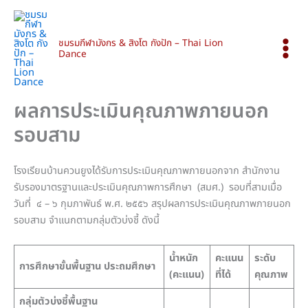
Skip
Mai
to
Men
content
ชมรมกีฬามังกร & สิงโต กังปัก – Thai Lion
Dance
ผลการประเมินคุณภาพภายนอก
รอบสาม
โรงเรียนบ้านควนยูงได้รับการประเมินคุณภาพภายนอกจาก สำนักงาน
รับรองมาตรฐานและประเมินคุณภาพการศึกษา (สมศ.) รอบที่สามเมื่อ
วันที่ ๔ – ๖ กุมภาพันธ์ พ.ศ. ๒๕๕๖ สรุปผลการประเมินคุณภาพภายนอก
รอบสาม จำแนกตามกลุ่มตัวบ่งชี้ ดังนี้
น้ำหนัก
คะแนน
ระดับ
การศึกษาขั้นพื้นฐาน
ประถมศึกษา
(คะแนน)
ที่ได้
คุณภาพ
กลุ่มตัวบ่งชี้พื้นฐาน